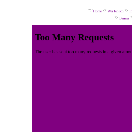
Home
Wer bin ich
I
Banner