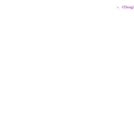
©Desig'n